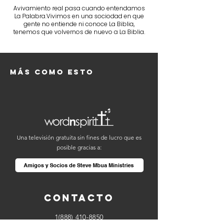
Avivamiento real pasa cuando entendamos
La Palabra.Vivimos en una sociodad en que
gente no entiende ni conoce La Biblia,
tenemos que volvernos de nuevo a La Biblia.
Más como esto
Una televisión gratuita sin fines de lucro que es
posible gracias a:
Amigos y Socios de Steve Mbua Ministries
Contacto
1(888) 410-8850