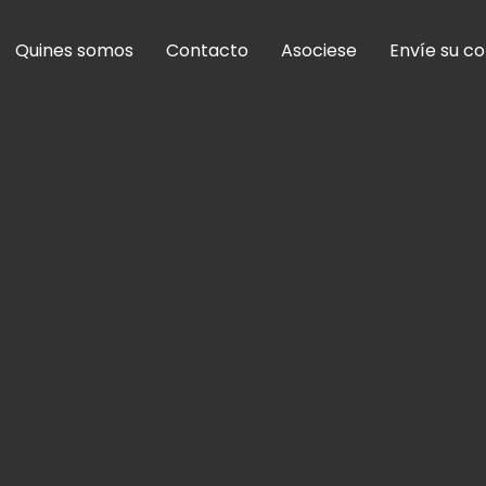
Quines somos
Contacto
Asociese
Envíe su c