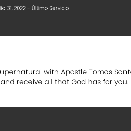
ulio 31, 2022 - Último Servicio
 supernatural with Apostle Tomas Sant
and receive all that God has for you. J