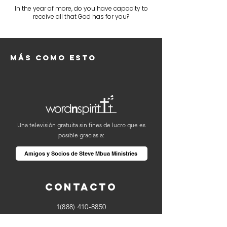
In the year of more, do you have capacity to
receive all that God has for you?
Más como esto
Una televisión gratuita sin fines de lucro que es
posible gracias a:
Amigos y Socios de Steve Mbua Ministries
Contacto
1(888) 410-8850
info@wordnspirit.tv