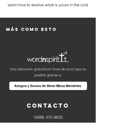
Learn how to receive what is yours in the Lord
Más como esto
Una televisión gratuita sin fines de lucro que es
posible gracias a:
Amigos y Socios de Steve Mbua Ministries
Contacto
1(888) 410-8850
info@wordnspirit.tv
partners@wordnspirit.tv