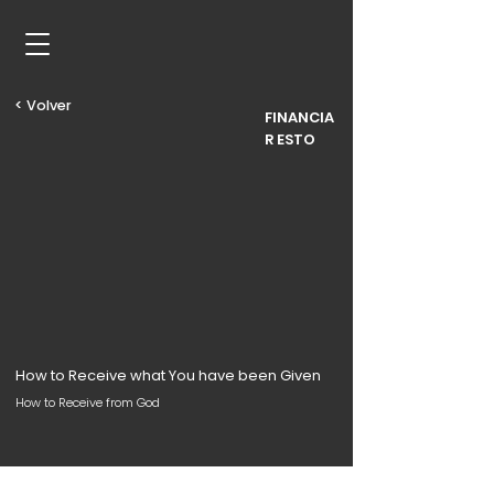
< Volver
FINANCIA
R ESTO
How to Receive what You have been Given
How to Receive from God