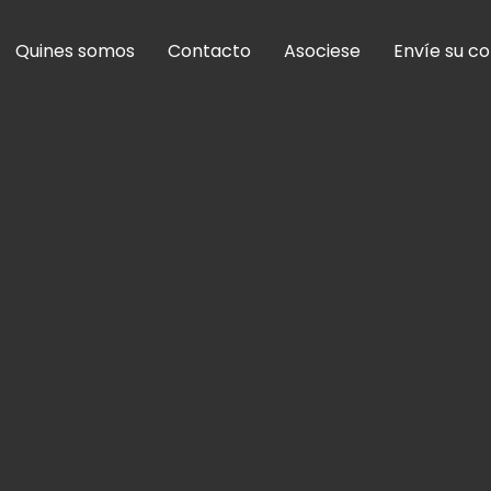
Quines somos
Contacto
Asociese
Envíe su c