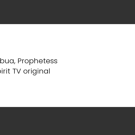
bua, Prophetess
it TV original