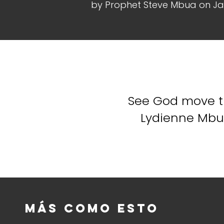
by Prophet Steve Mbua on Jan
See God move t
Lydienne Mbua
Más como esto