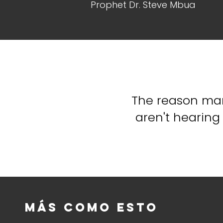
Prophet Dr. Steve Mbua
The reason man
aren't hearing 
Más como esto