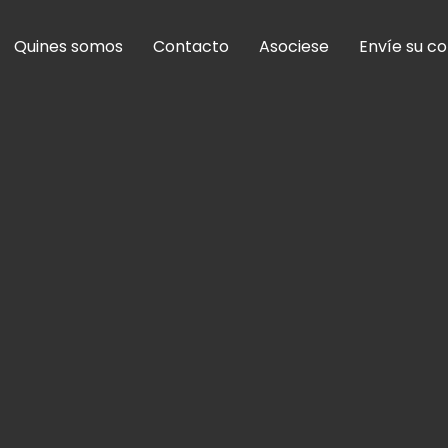
Quines somos
Contacto
Asociese
Envíe su c