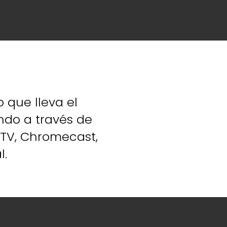
 que lleva el
ndo a través de
e TV, Chromecast,
l.