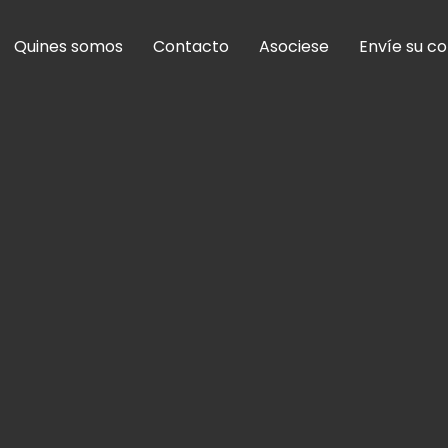
Quines somos
Contacto
Asociese
Envíe su c