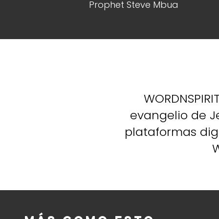
Prophet Steve Mbua
WORDNSPIRIT 
evangelio de J
plataformas digi
W