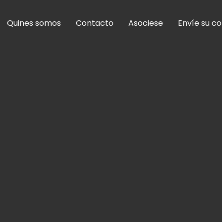
Quines somos
Contacto
Asociese
Envíe su c