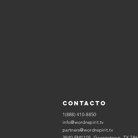
Contacto
1(888) 410-8850
info@wordnspirit.tv
partners@wordnspirit.tv
3940 FM1105, Georgetown, TX 78