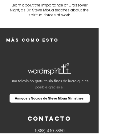
Learn about the importance of Crossover
Night, as Dr. Steve Mbua teaches about the
spiritual forces at work.
Más como esto
Una televisión gratuita sin fines de lucro que es
posible gracias a:
Amigos y Socios de Steve Mbua Ministries
Contacto
1(888) 410-8850
info@wordnspirit.tv