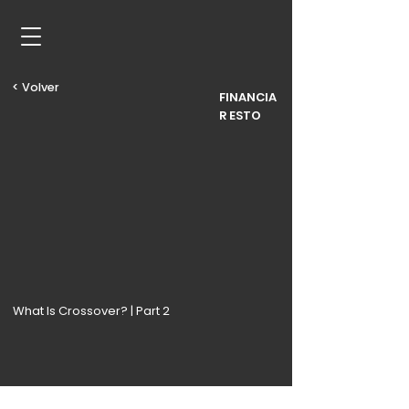
< Volver
FINANCIA
R ESTO
What Is Crossover? | Part 2