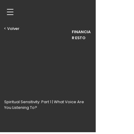
< Volver
FINANCIA
R ESTO
Spiritual Sensitivity: Part 1 | What Voice Are
You Listening To?